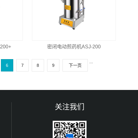
00+
密闭电动煎药机ASJ-200
...
6
7
8
9
下一页
关注我们