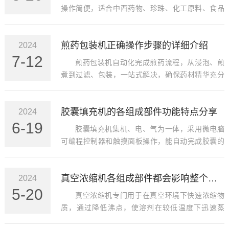
操作简便，适合中西药物、珍珠、化工原料、食品
原料等多种物料的超微粉碎。通过高速旋转的粉碎
刀片，对物料进行撞击、剪切式粉碎，细度可达60-
煎药包装机正确操作步骤的详细介绍
2024
120目，有效释放药材有效成分，提高临床效果。
7-12
煎药包装机自动化完成煎药流程，从浸泡、煎
煮到过滤、包装，一站式解决，确保药材精华充分
释放，同时保持药液纯净。
胶囊填充机的各组成部件功能特点分享
2024
6-19
胶囊填充机集机、电、气为一体，采用微电脑
可编程控制器和触摸面板操作，能自动完成胶囊的
就位、分离、充填、锁紧等动作。其工作原理涉及
胶囊进料、药品分配、压实、密封和输出等步骤，
真空浓缩机各组成部件都会影响整个系统性能与稳定性
2024
确保药品充填剂量准确，广泛应用于药品、保健品
5-20
和化妆品等领域。
真空浓缩机专门用于在真空环境下快速浓缩物
质，通过降低沸点，使溶剂在较低温度下迅速蒸
发，进而实现快速浓缩。