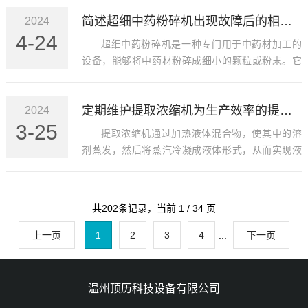
简述超细中药粉碎机出现故障后的相应解决方法
2024
4-24
超细中药粉碎机是一种专门用于中药材加工的
设备，能够将中药材粉碎成细小的颗粒或粉末。它
采用粉碎技术，可以高效地将中药材进行粉碎，保
留药材的有效成分，提高药效，广泛应用于中药制
定期维护提取浓缩机为生产效率的提升提供有力支持
2024
药、中药材加工等领域，对于提高中药制备的质量
3-25
和效率具有重要意义。
提取浓缩机通过加热液体混合物，使其中的溶
剂蒸发，然后将蒸汽冷凝成液体形式，从而实现液
体的浓缩。在工业生产中起着重要作用，能够提高
生产效率，节约能源，并确保产品质量，常用于化
工、制药、食品等行业中。
共202条记录，当前 1 / 34 页
上一页
1
2
3
4
...
下一页
温州顶历科技设备有限公司