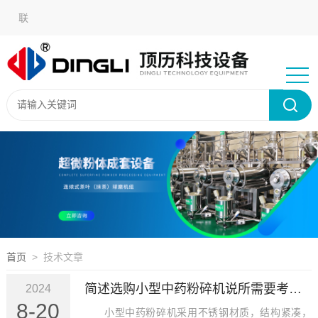
在
联
线
系
语言
留
我
选
言
们
择：
首页
> 技术文章
简述选购小型中药粉碎机说所需要考虑的关键因素
2024
8-20
小型中药粉碎机采用不锈钢材质，结构紧凑，