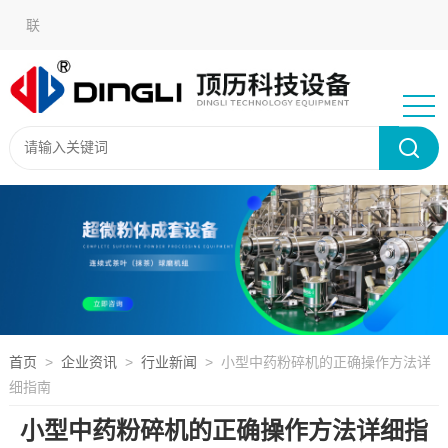
在
联
线
系
语言
留
我
选
言
们
择：
首页
>
企业资讯
>
行业新闻
> 小型中药粉碎机的正确操作方法详
细指南
小型中药粉碎机的正确操作方法详细指