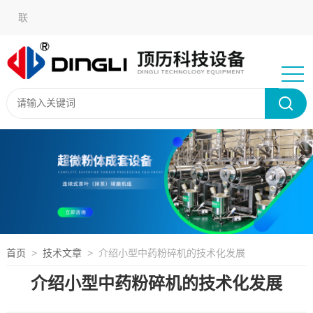
在
联
线
系
语言
留
我
选
言
们
择：
首页
>
技术文章
> 介绍小型中药粉碎机的技术化发展
介绍小型中药粉碎机的技术化发展