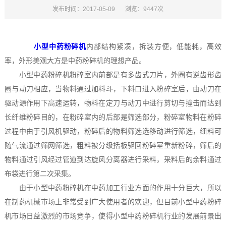
发布时间：2017-05-09
浏览：9447次
小型中药粉碎机
内部结构紧凑，拆装方便，低能耗，高效
率，外形美观大方是中药粉碎机的理想产品。
小型中药粉碎机粉碎室内前部是有多齿式刀片，外圈有逆齿形齿
圈与动刀相应，当物料通过加料斗，下料口进入粉碎室后，由动刀在
驱动源作用下高速运转，物料在定刀与动刀中进行剪切与撞击而达到
长纤维粉碎目的，在粉碎室内的后部是筛选部分，粉碎室物料在粉碎
过程中由于引风机驱动，粉碎后的物料筛选选移动进行筛选，细料可
随气流通过筛网筛选，粗料被分级括板驱回粉碎室重新粉碎，筛后的
物料通过引风经过管道到达旋风分离器进行采料，采料后的余料通过
布袋进行第二次采集。
由于小型中药粉碎机在中药加工行业方面的作用十分巨大，所以
在制药机械市场上非常受到广大使用者的欢迎，但目前小型中药粉碎
机市场日益激烈的市场竞争，使得小型中药粉碎机行业的发展前景出