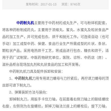
发布时间：2017-01-13
浏览：9740次
中药制丸机
主要用于中药材的成丸生产，可与粉碎机配套，
将各种药粉制成药丸，主要用于浓缩丸、蜜丸、水蜜丸及粒状食品产
品的加工生产，并可完成包衣、烘干和抛光工作。可连续自动（也可
手动）加工成型中药、保健、食品行业生产所需成型的片状、条状、
颗粒状产品。采用电热烘干工艺，将成品进行包衣、糖衣和烘干，适
用于药厂试制室，中医药物研究单位，医院、诊所、中药店（房）、
滋补品柜台现场加丸剂和丸状食品的加工和开发等。
中药制丸机刀具及配件拆卸和安装：
1、
中药制丸机
刀用专用退刀螺母与刀拧紧后，再拧退刀螺母的顶
丝即可退下制丸刀。
2、弹簧装卸方法与装向：
卸掉制丸刀，用扳手卡住刀轴，在前面看右侧刀轴上的联结螺纹
右旋，左侧则为左旋螺纹。卸掉刀轴法兰座上的螺栓后，旋下刀轴，