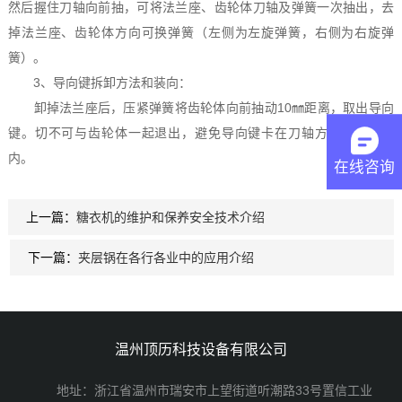
然后握住刀轴向前抽，可将法兰座、齿轮体刀轴及弹簧一次抽出，去
掉法兰座、齿轮体方向可换弹簧（左侧为左旋弹簧，右侧为右旋弹
簧）。
3、导向键拆卸方法和装向：
卸掉法兰座后，压紧弹簧将齿轮体向前抽动10㎜距离，取出导向
键。切不可与齿轮体一起退出，避免导向键卡在刀轴方槽的退刀槽
内。
在线咨询
上一篇：
糖衣机的维护和保养安全技术介绍
下一篇：
夹层锅在各行各业中的应用介绍
温州顶历科技设备有限公司
地址：浙江省温州市瑞安市上望街道听潮路33号置信工业