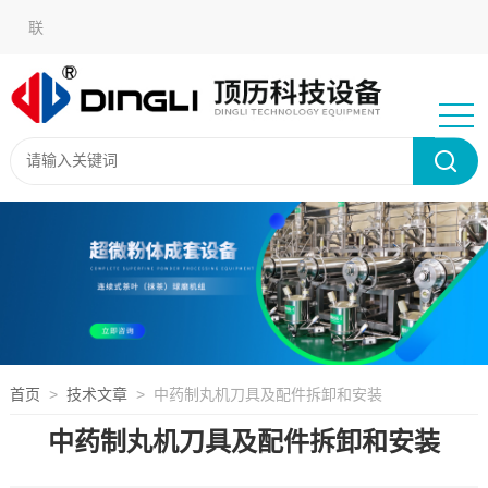
在
联
线
系
语言
留
我
选
言
们
择：
首页
>
技术文章
> 中药制丸机刀具及配件拆卸和安装
中药制丸机刀具及配件拆卸和安装